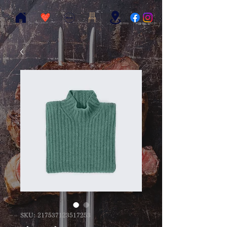
SKU: 217537123517253