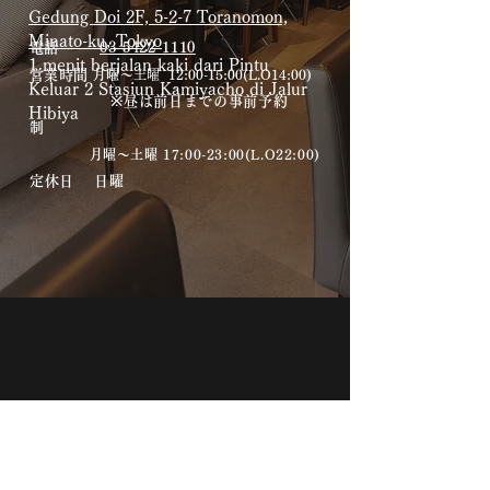
Gedung Doi 2F, 5-2-7 Toranomon,
Minato-ku, Tokyo
電話
03-5422-1110
1 menit berjalan kaki dari Pintu
​営業時間
月曜～
土曜
12:00-15:00(L.O14:00)
Keluar 2 Stasiun Kamiyacho di Jalur
※昼は前日までの事前予約
Hibiya
制
月曜～土曜 17:00-23:00(L.O22:00)​
​定休日 日曜